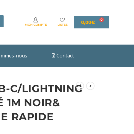
0,00
€
MON COMPTE
LISTES
ommes-nous
Contact
B-C/LIGHTNING
É 1M NOIR&
E RAPIDE