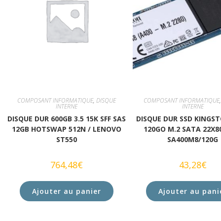
COMPOSANT INFORMATIQUE
,
DISQUE
COMPOSANT INFORMATIQUE
INTERNE
INTERNE
DISQUE DUR 600GB 3.5 15K SFF SAS
DISQUE DUR SSD KINGS
12GB HOTSWAP 512N / LENOVO
120GO M.2 SATA 22X
ST550
SA400M8/120G
764,48
€
43,28
€
Ajouter au panier
Ajouter au pani