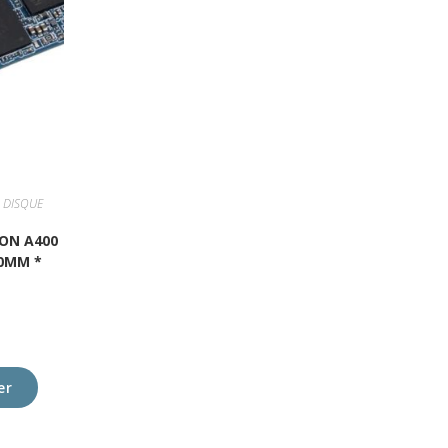
,
DISQUE
TON A400
80MM *
er