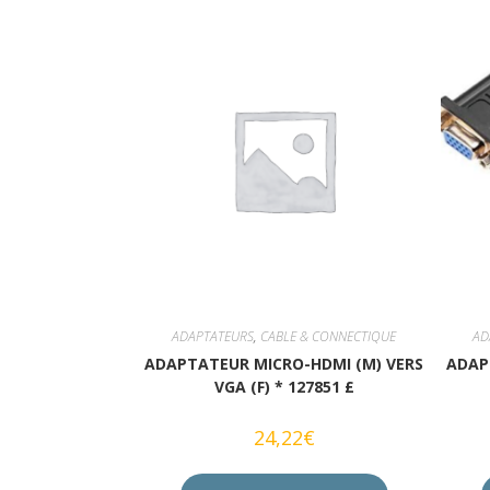
ADAPTATEURS
,
CABLE & CONNECTIQUE
AD
ADAPTATEUR MICRO-HDMI (M) VERS
ADAPT
VGA (F) * 127851 £
24,22
€