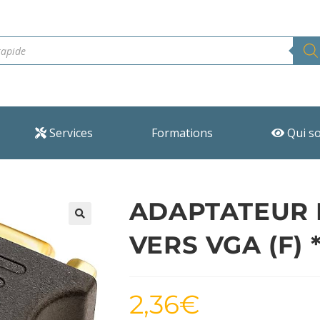
Services
Formations
Qui s
ADAPTATEUR D
🔍
VERS VGA (F) 
2,36
€