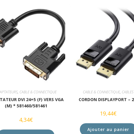
APTATEURS
,
CABLE & CONNECTIQUE
CABLE & CONNECTIQUE
,
CABLES
ATEUR DVI 24+5 (F) VERS VGA
CORDON DISPLAYPORT – 
(M) * 581460/581461
19,44
€
4,34
€
Ajouter au panier