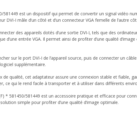
0/581449 est un dispositif qui permet de convertir un signal vidéo nu
eur DVI-I mâle d’un côté et d’un connecteur VGA femelle de l’autre côt
nnecter des appareils dotés d’une sortie DVI-I, tels que des ordinate
e d’une entrée VGA. Il permet ainsi de profiter d’une qualité d’image
brancher sur le port DVI-I de l’appareil source, puis de connecter un câbl
 logiciel supplémentaire.
 de qualité, cet adaptateur assure une connexion stable et fiable, ga
r, ce qui le rend facile à transporter et à utiliser dans différents env
(F) * 581450/581449 est un accessoire pratique et efficace pour conne
solution simple pour profiter d’une qualité d’image optimale.