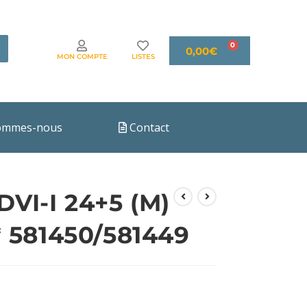
0,00
€
MON COMPTE
LISTES
ommes-nous
Contact
VI-I 24+5 (M)
* 581450/581449