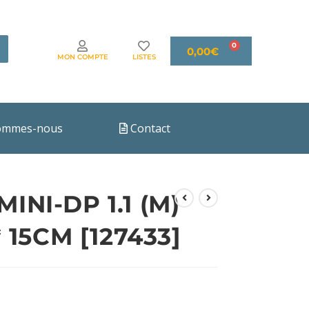
0,00
€
MON COMPTE
LISTES
ommes-nous
Contact
NI-DP 1.1 (M)
 15CM [127433]