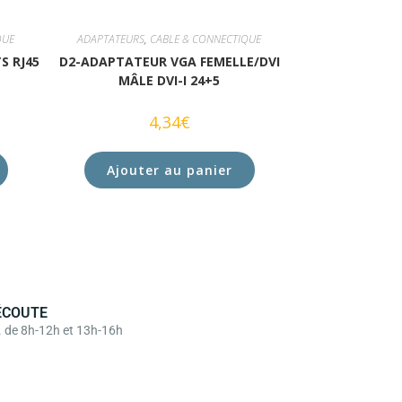
QUE
ADAPTATEURS
,
CABLE & CONNECTIQUE
S RJ45
D2-ADAPTATEUR VGA FEMELLE/DVI
MÂLE DVI-I 24+5
4,34
€
Ajouter au panier
ÉCOUTE
. de 8h-12h et 13h-16h