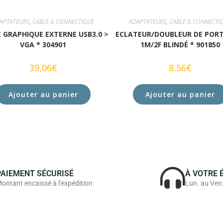
APTATEURS
,
CABLE & CONNECTIQUE
ADAPTATEURS
,
CABLE & CONNECTI
 GRAPHIQUE EXTERNE USB3.0 >
ECLATEUR/DOUBLEUR DE PORT
VGA * 304901
1M/2F BLINDÉ * 901850
39,06
€
8,56
€
Ajouter au panier
Ajouter au panier
PAIEMENT SÉCURISÉ
À VOTRE 
ontant encaissé à l'expédition
Lun. au Ven