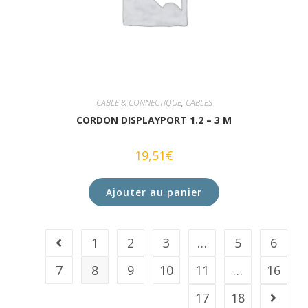
CABLE & CONNECTIQUE
,
CABLES
CORDON DISPLAYPORT 1.2 – 3 M
19,51
€
Ajouter au panier
1
2
3
…
5
6
7
8
9
10
11
…
16
17
18