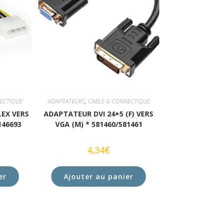
ECTIQUE
ADAPTATEURS
,
CABLE & CONNECTIQUE
EX VERS
ADAPTATEUR DVI 24+5 (F) VERS
146693
VGA (M) * 581460/581461
4,34
€
er
Ajouter au panier