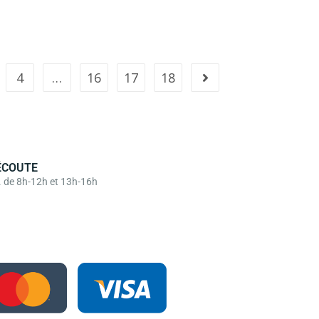
4
…
16
17
18
ÉCOUTE
. de 8h-12h et 13h-16h