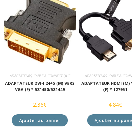
ADAPTATEURS
,
CABLE & CONNECTIQUE
ADAPTATEURS
,
CABLE & CONN
ADAPTATEUR DVI-I 24+5 (M) VERS
ADAPTATEUR HDMI (M) 
VGA (F) * 581450/581449
(F) * 127951
2,36
€
4,84
€
Ajouter au panier
Ajouter au pani