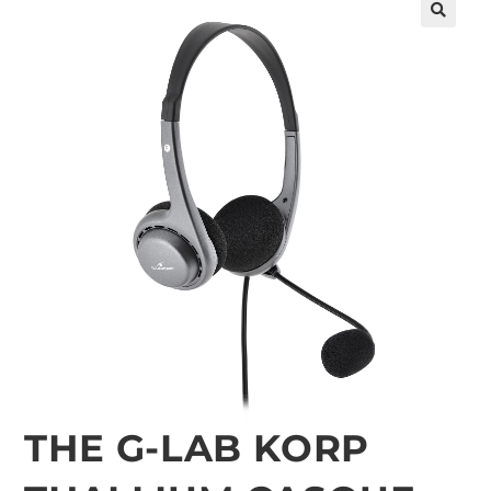
🔍
THE G-LAB KORP