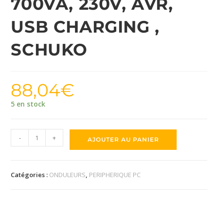
700VA, 230V, AVR,
USB CHARGING ,
SCHUKO
88,04
€
5 en stock
-
+
AJOUTER AU PANIER
Catégories :
ONDULEURS
,
PERIPHERIQUE PC