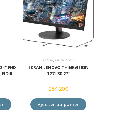
ECRAN
,
MONITEURS
24″ FHD
ECRAN LENOVO THINKVISION
– NOIR
T27I-30 27″
254,20
€
er
Ajouter au panier