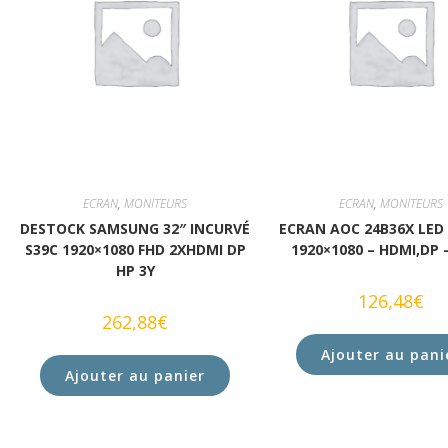
ECRAN
,
MONITEURS
ECRAN
,
MONITEURS
DESTOCK SAMSUNG 32″ INCURVÉ
ECRAN AOC 24B36X LED 
S39C 1920×1080 FHD 2XHDMI DP
1920×1080 – HDMI,DP 
HP 3Y
126,48
€
262,88
€
Ajouter au pani
Ajouter au panier