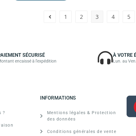
1
2
3
4
5
PAIEMENT SÉCURISÉ
À VOTRE 
ontant encaissé à l'expédition
Lun. au Ven
INFORMATIONS
 ?
Mentions légales & Protection
des données
raison
Conditions générales de vente