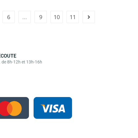
6
…
9
10
11
ÉCOUTE
. de 8h-12h et 13h-16h