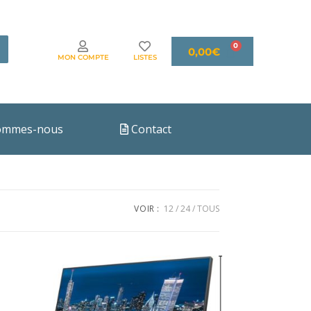
0,00
€
MON COMPTE
LISTES
ommes-nous
Contact
VOIR :
12
24
TOUS